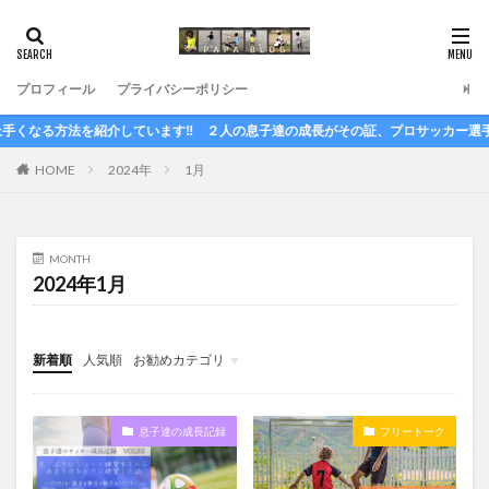
プロフィール
プライバシーポリシー
る方法を紹介しています‼ ２人の息子達の成長がその証、プロサッカー選手を夢みて
HOME
2024年
1月
MONTH
2024年1月
新着順
人気順
お勧めカテゴリ
上手くなる自主練
息子達の成長記録
フリートーク