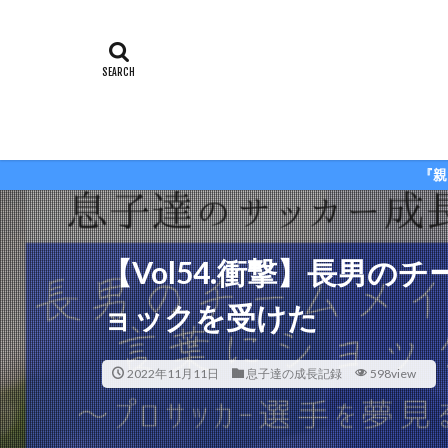
『親だからこそできる』をモット
【Vol54.衝撃】長男
ョックを受けた
2022年11月11日
息子達の成長記録
598view