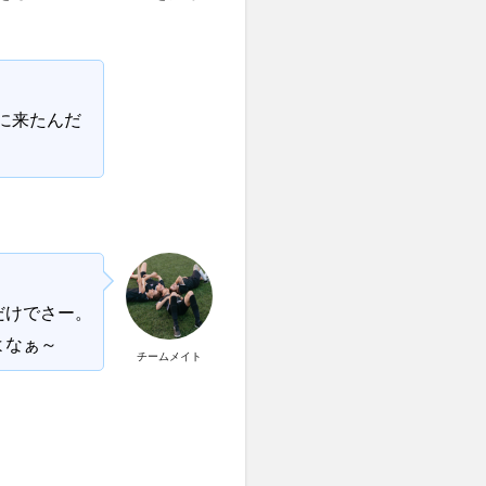
に来たんだ
だけでさー。
よなぁ～
チームメイト