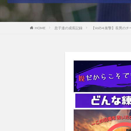
HOME
息子達の成長記録
【Vol54.衝撃】長男