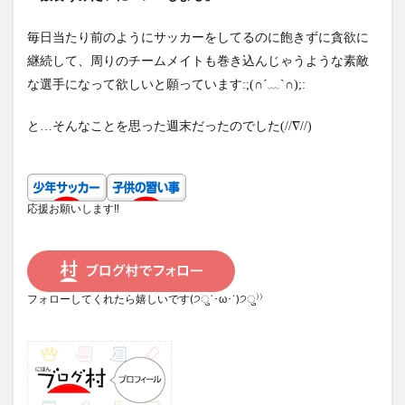
毎日当たり前のようにサッカーをしてるのに飽きずに貪欲に
継続して、周りのチームメイトも巻き込んじゃうような素敵
な選手になって欲しいと願っています:;(∩´﹏`∩);:
と…そんなことを思った週末だったのでした(//∇//)
応援お願いします‼
フォローしてくれたら嬉しいです(੭ु´･ω･`)੭ु⁾⁾