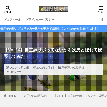
プロフィール
プライバシーポリシー
を夢みて成長していくStoryをお届けします‼
【Vol.14】自主練サボってないかを次男と隠れて観
察してみた
2022年3月25日
2022年5月6日
息子達の成長記録
284view
HOME
息子達の成長記録
【Vol.14】自主練サボってないかを次