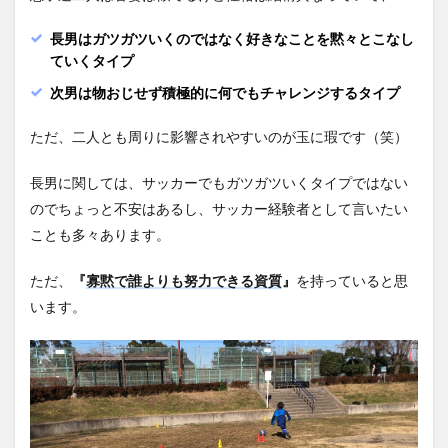
長男はガツガツいくのではなく好きなことを黙々とこなし
ていくタ
イプ
次男は物おじせず積極的に何でもチャレンジするタイプ
ただ、二人とも周りに影響されやすいのが玉に瑕です（笑）
長男に関しては、サッカーでもガツガツいくタイプではない
のでちょっと不安はある
し、サッカー経験者として言いたい
ことも多々あります。
ただ、
『
寡黙で誰よりも努力できる資質
』
を持っていると思
います。