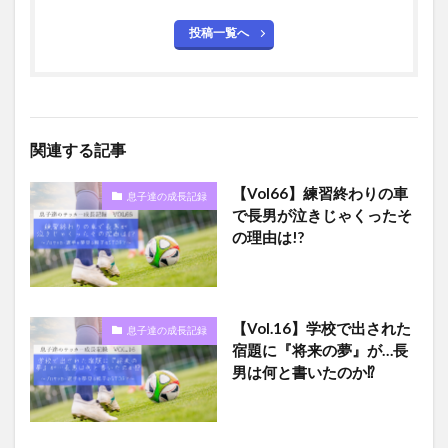
投稿一覧へ
関連する記事
【Vol66】練習終わりの車
息子達の成長記録
で長男が泣きじゃくったそ
の理由は!?
【Vol.16】学校で出された
息子達の成長記録
宿題に『将来の夢』が…長
男は何と書いたのか⁉