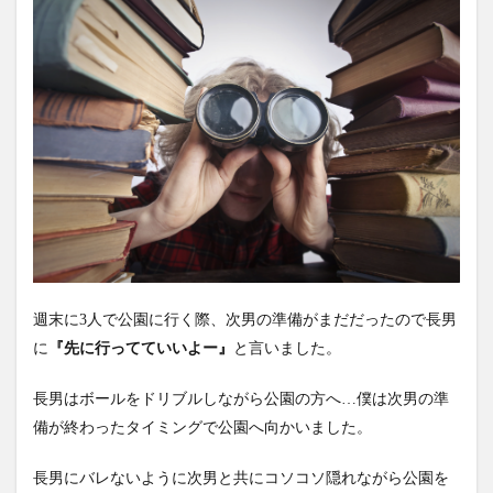
週末に3人で公園に行く際、
次男の準備がまだだったので長男
に
『先に行ってていいよー』
と言いま
した。
長男はボールをドリブルしながら公園の方へ…僕は次男の準
備が終わったタイミ
ングで公園へ向かいました。
長男にバレないように次男と共にコソコソ隠れながら公園を