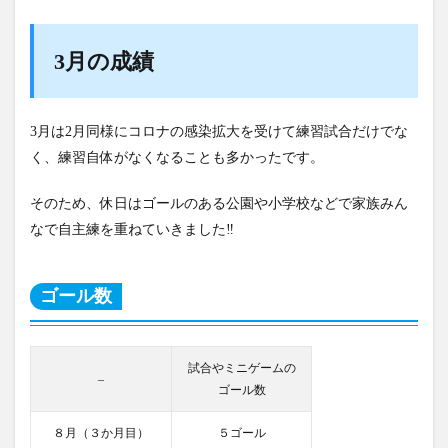
月
の
成
績
3月の成績
1.1
ゴ
ー
3月は2月同様にコロナの感染拡大を受けて練習試合だけでな
ル
数
く、練習自体がなくなることも多かったです。
1.2
そのため、休日はゴールのある公園や小学校などで家族みん
リ
フ
なで自主練を重ねていきました‼
テ
ィ
ン
ゴール数
グ
数
2
ま
試合やミニゲームの
–
と
ゴール数
め
８月（３か月目）
５ゴール