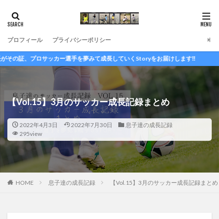
プロフィール
プライバシーポリシー
手を夢みて成長していくStoryをお届けします‼
【Vol.15】3月のサッカー成長記録まとめ
2022年4月3日
2022年7月30日
息子達の成長記録
295view
HOME
息子達の成長記録
【Vol.15】3月のサッカー成長記録まとめ