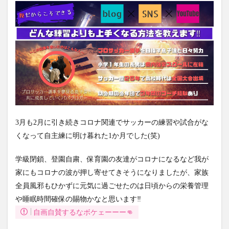
3月も2月に引き続きコロナ関連でサッカーの練習や試合がな
くなって自主練に明け暮れた1か月でした(笑)
学級閉鎖、登園自粛、保育園の友達がコロナになるなど我が
家にもコロナの波が押し寄せてきそうになりましたが、家族
全員風邪もひかずに元気に過ごせたのは日頃からの栄養管理
や睡眠時間確保の賜物かなと思います‼
自画自賛するなボケェーーー👊