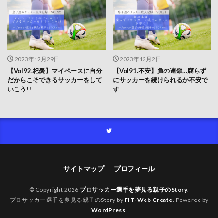
2023年12月29日
2023年12月2日
【Vol92.杞憂】マイペースに自分
【Vol91.不安】負の連鎖…腐らず
だからこそできるサッカーをして
にサッカーを続けられるか不安で
いこう!!
す
サイトマップ
プロフィール
© Copyright 2026
プロサッカー選手を夢見る親子のStory
.
プロサッカー選手を夢見る親子のStory by
FIT-Web Create
. Powered by
WordPress
.