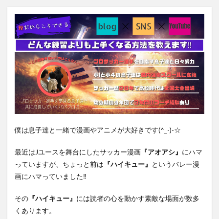
僕は息子達と一緒で漫画やアニメが大好きです(^_-)-☆
最近はJユースを舞台にしたサッカー漫画
『アオアシ』
にハマ
っていますが、
ちょっと前は
『ハイキュー』
というバレー漫
画にハマっていました‼︎
その
『ハイキュー』
には読者の心を動かす素敵な場面が数多
くあります。