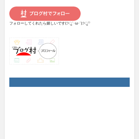
フォローしてくれたら嬉しいです(੭ु´･ω･`)੭ु⁾⁾